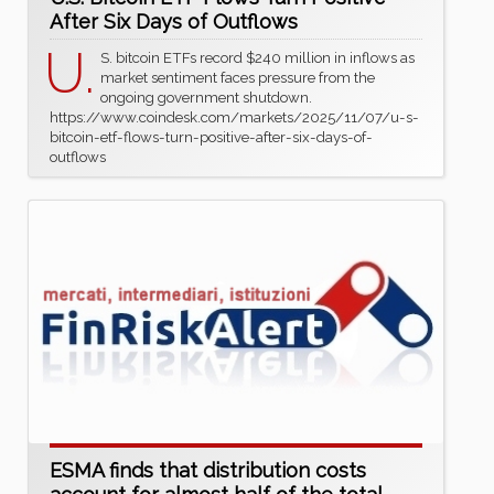
After Six Days of Outflows
U.
S. bitcoin ETFs record $240 million in inflows as
market sentiment faces pressure from the
ongoing government shutdown.
https://www.coindesk.com/markets/2025/11/07/u-s-
bitcoin-etf-flows-turn-positive-after-six-days-of-
outflows
ESMA finds that distribution costs