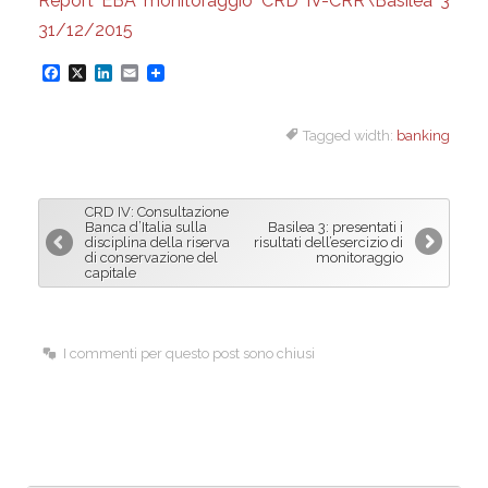
Report EBA monitoraggio CRD IV-CRR\Basilea 3
31/12/2015
F
X
L
E
a
i
m
Tagged width:
banking
c
n
a
e
k
i
b
e
l
CRD IV: Consultazione
o
d
Banca d’Italia sulla
Basilea 3: presentati i
disciplina della riserva
risultati dell’esercizio di
o
I
di conservazione del
monitoraggio
capitale
k
n
I commenti per questo post sono chiusi