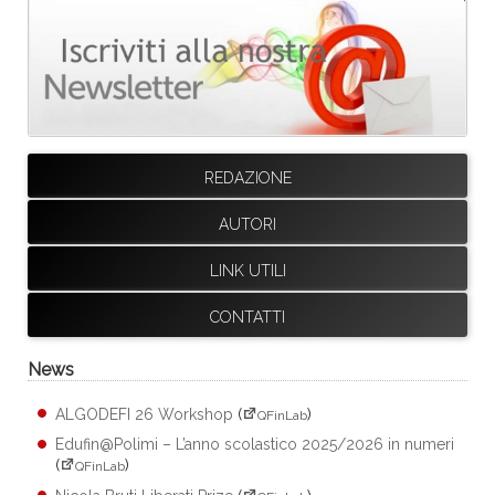
REDAZIONE
AUTORI
LINK UTILI
CONTATTI
News
ALGODEFI 26 Workshop
(
)
QFinLab
Edufin@Polimi – L’anno scolastico 2025/2026 in numeri
(
)
QFinLab