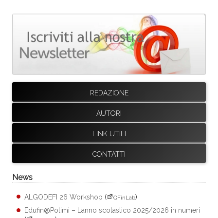
REDAZIONE
AUTORI
LINK UTILI
CONTATTI
News
ALGODEFI 26 Workshop
(
)
QFinLab
Edufin@Polimi – L’anno scolastico 2025/2026 in numeri