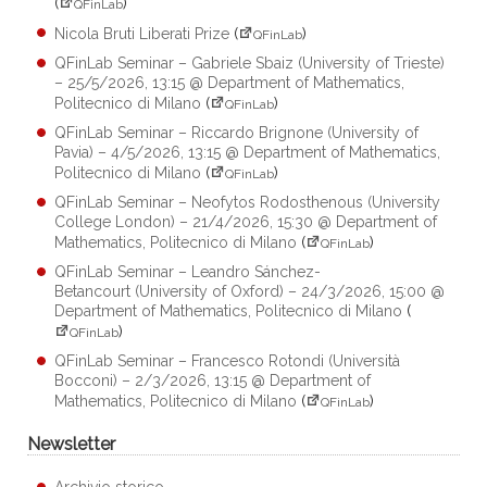
(
)
QFinLab
Nicola Bruti Liberati Prize
(
)
QFinLab
QFinLab Seminar – Gabriele Sbaiz (University of Trieste)
– 25/5/2026, 13:15 @ Department of Mathematics,
Politecnico di Milano
(
)
QFinLab
QFinLab Seminar – Riccardo Brignone (University of
Pavia) – 4/5/2026, 13:15 @ Department of Mathematics,
Politecnico di Milano
(
)
QFinLab
QFinLab Seminar – Neofytos Rodosthenous (University
College London) – 21/4/2026, 15:30 @ Department of
Mathematics, Politecnico di Milano
(
)
QFinLab
QFinLab Seminar – Leandro Sánchez-
Betancourt (University of Oxford) – 24/3/2026, 15:00 @
Department of Mathematics, Politecnico di Milano
(
)
QFinLab
QFinLab Seminar – Francesco Rotondi (Università
Bocconi) – 2/3/2026, 13:15 @ Department of
Mathematics, Politecnico di Milano
(
)
QFinLab
Newsletter
Archivio storico