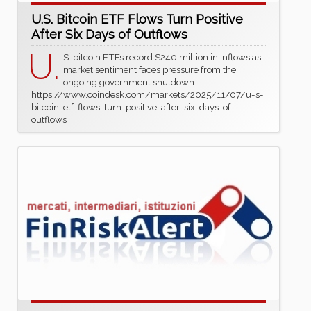
U.S. Bitcoin ETF Flows Turn Positive
After Six Days of Outflows
U.
S. bitcoin ETFs record $240 million in inflows as
market sentiment faces pressure from the
ongoing government shutdown.
https://www.coindesk.com/markets/2025/11/07/u-s-
bitcoin-etf-flows-turn-positive-after-six-days-of-
outflows