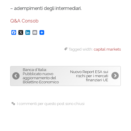
– adempimenti degli intermediari.
Q&A Consob
F
X
L
E
a
i
m
Tagged width:
capital markets
c
n
a
e
k
i
b
e
l
Banca d’Italia:
Nuovo Report ESA sui
o
d
Pubblicato nuovo
rischi per i mercati
aggiornamento del
finanziari UE
o
I
Bolettino Economico
k
n
I commenti per questo post sono chiusi