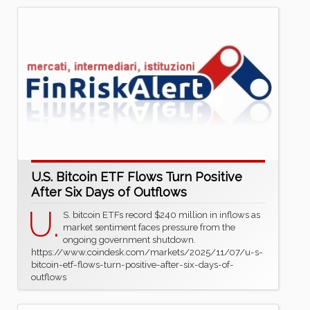
U.S. Bitcoin ETF Flows Turn Positive
After Six Days of Outflows
U.
S. bitcoin ETFs record $240 million in inflows as
market sentiment faces pressure from the
ongoing government shutdown.
https://www.coindesk.com/markets/2025/11/07/u-s-
bitcoin-etf-flows-turn-positive-after-six-days-of-
outflows