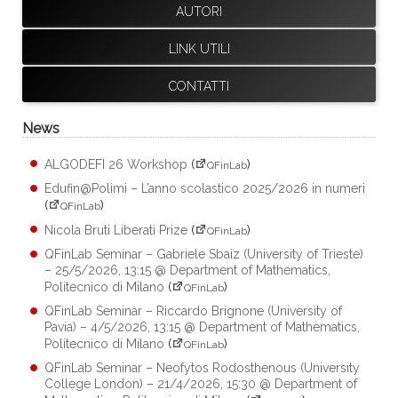
AUTORI
LINK UTILI
CONTATTI
News
ALGODEFI 26 Workshop
(
)
QFinLab
Edufin@Polimi – L’anno scolastico 2025/2026 in numeri
(
)
QFinLab
Nicola Bruti Liberati Prize
(
)
QFinLab
QFinLab Seminar – Gabriele Sbaiz (University of Trieste)
– 25/5/2026, 13:15 @ Department of Mathematics,
Politecnico di Milano
(
)
QFinLab
QFinLab Seminar – Riccardo Brignone (University of
Pavia) – 4/5/2026, 13:15 @ Department of Mathematics,
Politecnico di Milano
(
)
QFinLab
QFinLab Seminar – Neofytos Rodosthenous (University
College London) – 21/4/2026, 15:30 @ Department of