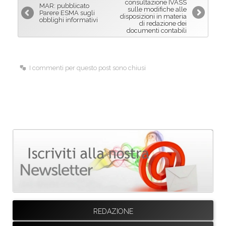
o
d
consultazione IVASS
MAR: pubblicato
sulle modifiche alle
Parere ESMA sugli
o
I
disposizioni in materia
obblighi informativi
di redazione dei
k
n
documenti contabili
I commenti per questo post sono chiusi
REDAZIONE