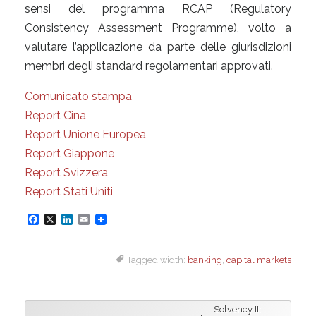
sensi del programma RCAP (Regulatory
Consistency Assessment Programme), volto a
valutare l’applicazione da parte delle giurisdizioni
membri degli standard regolamentari approvati.
Comunicato stampa
Report Cina
Report Unione Europea
Report Giappone
Report Svizzera
Report Stati Uniti
F
X
L
E
a
i
m
Tagged width:
banking
,
capital markets
c
n
a
e
k
i
b
e
l
Solvency II: