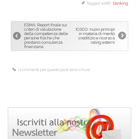
Tagged width:
banking
c
n
a
e
k
i
b
e
l
ESMA: Report finale sui
o
d
criteri di valutazione
IOSCO: nuovi principi
della competenza delle
in materia di merito
o
I
persone fisiche che
creditizio e ricorso a
prestano consulenza
rating esterni
k
n
finanziaria
I commenti per questo post sono chiusi