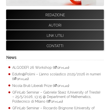
REDAZIONE
AUTORI
LINK UTILI
CONTATTI
News
ALGODEFI 26 Workshop
(
)
QFinLab
Edufin@Polimi – L’anno scolastico 2025/2026 in numeri
(
)
QFinLab
Nicola Bruti Liberati Prize
(
)
QFinLab
QFinLab Seminar – Gabriele Sbaiz (University of Trieste)
– 25/5/2026, 13:15 @ Department of Mathematics,
Politecnico di Milano
(
)
QFinLab
QFinLab Seminar – Riccardo Brignone (University of