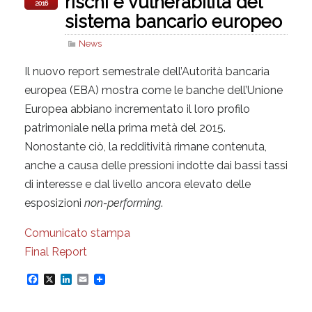
rischi e vulnerabilità del
2016
sistema bancario europeo
News
Il nuovo report semestrale dell’Autorità bancaria
europea (EBA) mostra come le banche dell’Unione
Europea abbiano incrementato il loro profilo
patrimoniale nella prima metà del 2015.
Nonostante ciò, la redditività rimane contenuta,
anche a causa delle pressioni indotte dai bassi tassi
di interesse e dal livello ancora elevato delle
esposizioni
non-performing
.
Comunicato stampa
Final Report
F
X
L
E
a
i
m