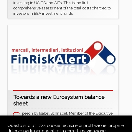
investing in UCITS and AIFs. This is the first
comprehensive assessment of the total costs charged to
investors in EEA investment funds.
Towards a new Eurosystem balance
sheet
S
peech by Isabel Schnabel, Member of the Executive
Board of the ECB, at the ECB Conference on Money
Markets 2025
Questo sito utilizza cookie tecnici e di profilazione, propri e
https://www.ecb.europa.eu/press/key/date/2025/htm
di terze parti, per garantire la corretta navigazione,