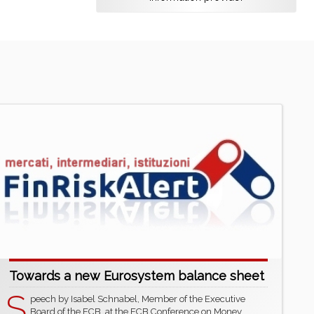
Towards a new Eurosystem balance sheet
S
peech by Isabel Schnabel, Member of the Executive
Board of the ECB, at the ECB Conference on Money