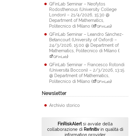
QFinLab Seminar – Neofytos
Rodosthenous (University College
London) – 21/4/2026, 15:30 @
Department of Mathematics,
Politecnico di Milano
(
)
QFinLab
QFinLab Seminar – Leandro Sánchez-
Betancourt (University of Oxford) –
24/3/2026, 15:00 @ Department of
Mathematics, Politecnico di Milano
(
)
QFinLab
QFinLab Seminar – Francesco Rotondi
(Università Bocconi) – 2/3/2026, 13:15
@ Department of Mathematics,
Politecnico di Milano
(
)
QFinLab
Newsletter
Archivio storico
FinRiskAlert
si avvale della
collaborazione di
Refinitiv
in qualità di
information provider