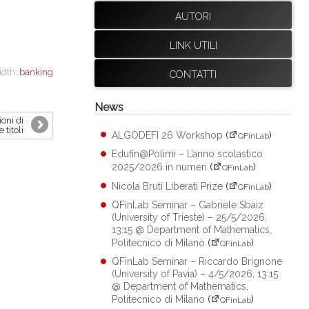
AUTORI
LINK UTILI
idth:
banking
CONTATTI
News
oni di
titoli
ALGODEFI 26 Workshop
(
)
QFinLab
Edufin@Polimi – L’anno scolastico
2025/2026 in numeri
(
)
QFinLab
Nicola Bruti Liberati Prize
(
)
QFinLab
QFinLab Seminar – Gabriele Sbaiz
(University of Trieste) – 25/5/2026,
13:15 @ Department of Mathematics,
Politecnico di Milano
(
)
QFinLab
QFinLab Seminar – Riccardo Brignone
(University of Pavia) – 4/5/2026, 13:15
@ Department of Mathematics,
Politecnico di Milano
(
)
QFinLab