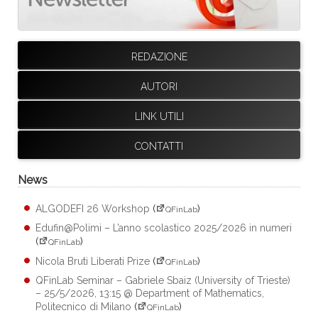
REDAZIONE
AUTORI
LINK UTILI
CONTATTI
News
ALGODEFI 26 Workshop
(
)
QFinLab
Edufin@Polimi – L’anno scolastico 2025/2026 in numeri
(
)
QFinLab
Nicola Bruti Liberati Prize
(
)
QFinLab
QFinLab Seminar – Gabriele Sbaiz (University of Trieste)
– 25/5/2026, 13:15 @ Department of Mathematics,
Politecnico di Milano
(
)
QFinLab