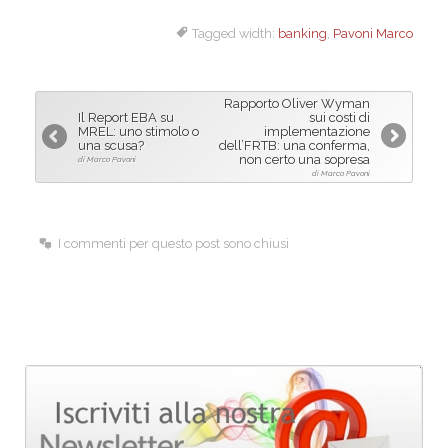
a
i
m
Tagged width:
banking
,
Pavoni Marco
c
n
a
e
k
i
b
e
l
Rapporto Oliver Wyman
o
d
Il Report EBA su
sui costi di
MREL: uno stimolo o
implementazione
o
I
una scusa?
dell’FRTB: una conferma,
non certo una sopresa
di Marco Pavoni
k
n
di Marco Pavoni
I commenti per questo post sono chiusi