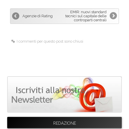
e
k
i
b
e
l
EMIR: nuovi standard
o
d
Agenzie di Rating
tecnici sul capitale delle
controparti centrali
o
I
k
n
I commenti per questo post sono chiusi
REDAZIONE