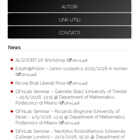
AUTORI
LINK UTILI
CONTATTI
News
ALGODEFI 26 Workshop
(
)
QFinLab
Edufin@Polimi – L’anno scolastico 2025/2026 in numeri
(
)
QFinLab
Nicola Bruti Liberati Prize
(
)
QFinLab
QFinLab Seminar – Gabriele Sbaiz (University of Trieste)
– 25/5/2026, 13:15 @ Department of Mathematics,
Politecnico di Milano
(
)
QFinLab
QFinLab Seminar – Riccardo Brignone (University of
Pavia) – 4/5/2026, 13:15 @ Department of Mathematics,
Politecnico di Milano
(
)
QFinLab
QFinLab Seminar – Neofytos Rodosthenous (University
College London) – 21/4/2026, 15:30 @ Department of