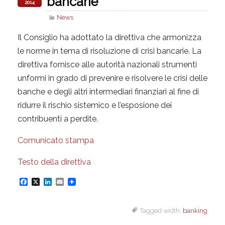
bancarie
2014
News
Il Consiglio ha adottato la direttiva che armonizza
le norme in tema di risoluzione di crisi bancarie. La
direttiva fornisce alle autorità nazionali strumenti
unformi in grado di prevenire e risolvere le crisi delle
banche e degli altri intermediari finanziari al fine di
ridurre il rischio sistemico e l’esposione dei
contribuenti a perdite.
Comunicato stampa
Testo della direttiva
F
X
L
E
a
i
m
Tagged width:
banking
c
n
a