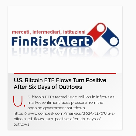
U.S. Bitcoin ETF Flows Turn Positive
After Six Days of Outflows
U.
S. bitcoin ETFs record $240 million in inflows as
market sentiment faces pressure from the
ongoing government shutdown.
https://www.coindesk.com/markets/2025/11/07/u-s-
bitcoin-etf-flows-turn-positive-after-six-days-of-
outflows