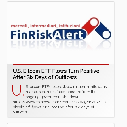
U.S. Bitcoin ETF Flows Turn Positive
After Six Days of Outflows
U.
S. bitcoin ETFs record $240 million in inflows as
market sentiment faces pressure from the
ongoing government shutdown.
https://www.coindesk.com/markets/2025/11/07/u-s-
bitcoin-etf-flows-turn-positive-after-six-days-of-
outflows