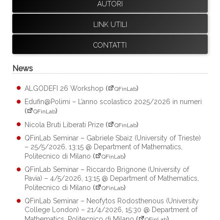
AUTORI
LINK UTILI
CONTATTI
News
ALGODEFI 26 Workshop
(
)
QFinLab
Edufin@Polimi – L’anno scolastico 2025/2026 in numeri
(
)
QFinLab
Nicola Bruti Liberati Prize
(
)
QFinLab
QFinLab Seminar – Gabriele Sbaiz (University of Trieste)
– 25/5/2026, 13:15 @ Department of Mathematics,
Politecnico di Milano
(
)
QFinLab
QFinLab Seminar – Riccardo Brignone (University of
Pavia) – 4/5/2026, 13:15 @ Department of Mathematics,
Politecnico di Milano
(
)
QFinLab
QFinLab Seminar – Neofytos Rodosthenous (University
College London) – 21/4/2026, 15:30 @ Department of
Mathematics, Politecnico di Milano
(
)
QFinLab