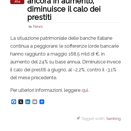
ancora in aumento,
2014
diminuisce il calo dei
prestiti
News
La situazione patrimoniale delle banche italiane
continua a peggiorare: le sofferenze lorde bancarie
hanno raggiunto a maggio 168,5 mld di €, in
aumento del 24% su base annua. Diminuisce invece
il calo dei prestiti a giugno, al -2,2%, contro il -3,1%
del mese precedente.
Per ulteriori informazioni, leggere
qui
.
F
X
L
E
a
i
m
Tagged width:
banking
c
n
a
e
k
i