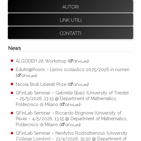
AUTORI
LINK UTILI
CONTATTI
News
ALGODEFI 26 Workshop
(
)
QFinLab
Edufin@Polimi – L’anno scolastico 2025/2026 in numeri
(
)
QFinLab
Nicola Bruti Liberati Prize
(
)
QFinLab
QFinLab Seminar – Gabriele Sbaiz (University of Trieste)
– 25/5/2026, 13:15 @ Department of Mathematics,
Politecnico di Milano
(
)
QFinLab
QFinLab Seminar – Riccardo Brignone (University of
Pavia) – 4/5/2026, 13:15 @ Department of Mathematics,
Politecnico di Milano
(
)
QFinLab
QFinLab Seminar – Neofytos Rodosthenous (University
College London) – 21/4/2026, 15:30 @ Department of