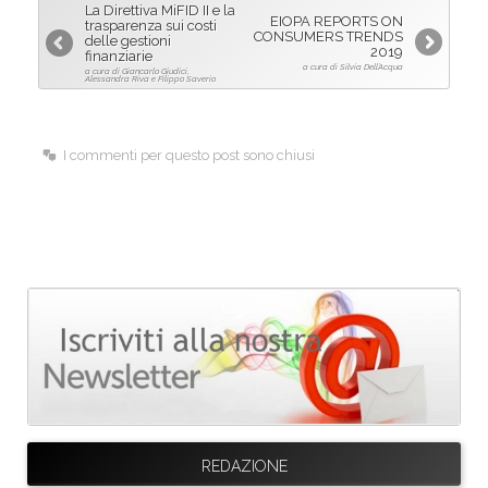
La Direttiva MiFID II e la
EIOPA REPORTS ON
o
d
trasparenza sui costi
CONSUMERS TRENDS
delle gestioni
2019
o
I
finanziarie
a cura di Silvia Dell’Acqua
a cura di Giancarlo Giudici,
k
n
Alessandra Riva e Filippo Saverio
I commenti per questo post sono chiusi
REDAZIONE