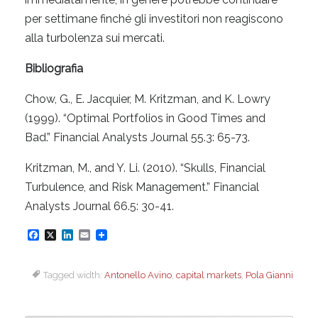
per settimane finché gli investitori non reagiscono
alla turbolenza sui mercati.
Bibliografia
Chow, G., E. Jacquier, M. Kritzman, and K. Lowry
(1999). “Optimal Portfolios in Good Times and
Bad.” Financial Analysts Journal 55.3: 65-73.
Kritzman, M., and Y. Li. (2010). “Skulls, Financial
Turbulence, and Risk Management.” Financial
Analysts Journal 66.5: 30-41.
F
X
L
E
a
i
m
Tagged width:
Antonello Avino
,
capital markets
,
Pola Gianni
c
n
a
e
k
i
b
e
l