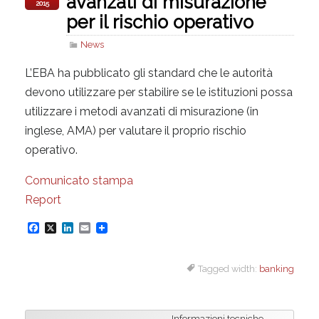
avanzati di misurazione
2015
per il rischio operativo
News
L’EBA ha pubblicato gli standard che le autorità
devono utilizzare per stabilire se le istituzioni possa
utilizzare i metodi avanzati di misurazione (in
inglese, AMA) per valutare il proprio rischio
operativo.
Comunicato stampa
Report
F
X
L
E
a
i
m
Tagged width:
banking
c
n
a
e
k
i
b
e
l
Informazioni tecniche