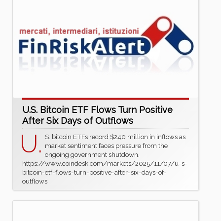
U.S. Bitcoin ETF Flows Turn Positive
After Six Days of Outflows
U.
S. bitcoin ETFs record $240 million in inflows as
market sentiment faces pressure from the
ongoing government shutdown.
https://www.coindesk.com/markets/2025/11/07/u-s-
bitcoin-etf-flows-turn-positive-after-six-days-of-
outflows