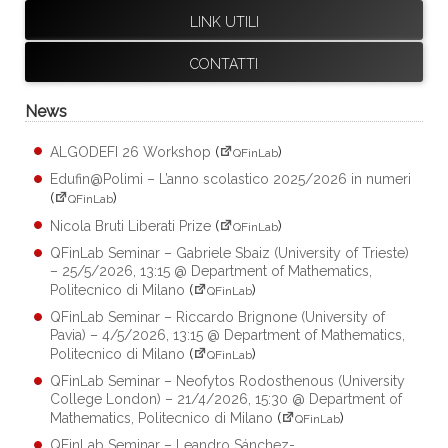
LINK UTILI
CONTATTI
News
ALGODEFI 26 Workshop
(
)
QFinLab
Edufin@Polimi – L’anno scolastico 2025/2026 in numeri
(
)
QFinLab
Nicola Bruti Liberati Prize
(
)
QFinLab
QFinLab Seminar – Gabriele Sbaiz (University of Trieste)
– 25/5/2026, 13:15 @ Department of Mathematics,
Politecnico di Milano
(
)
QFinLab
QFinLab Seminar – Riccardo Brignone (University of
Pavia) – 4/5/2026, 13:15 @ Department of Mathematics,
Politecnico di Milano
(
)
QFinLab
QFinLab Seminar – Neofytos Rodosthenous (University
College London) – 21/4/2026, 15:30 @ Department of
Mathematics, Politecnico di Milano
(
)
QFinLab
QFinLab Seminar – Leandro Sánchez-