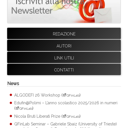
REDAZIONE
AUTORI
LINK UTILI
CONTATTI
News
ALGODEFI 26 Workshop
(
)
QFinLab
Edufin@Polimi – L’anno scolastico 2025/2026 in numeri
(
)
QFinLab
Nicola Bruti Liberati Prize
(
)
QFinLab
QFinLab Seminar – Gabriele Sbaiz (University of Trieste)