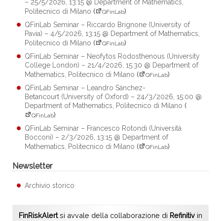
– 25/5/2026, 13:15 @ Department of Mathematics,
Politecnico di Milano
(
)
QFinLab
QFinLab Seminar – Riccardo Brignone (University of
Pavia) – 4/5/2026, 13:15 @ Department of Mathematics,
Politecnico di Milano
(
)
QFinLab
QFinLab Seminar – Neofytos Rodosthenous (University
College London) – 21/4/2026, 15:30 @ Department of
Mathematics, Politecnico di Milano
(
)
QFinLab
QFinLab Seminar – Leandro Sánchez-
Betancourt (University of Oxford) – 24/3/2026, 15:00 @
Department of Mathematics, Politecnico di Milano
(
)
QFinLab
QFinLab Seminar – Francesco Rotondi (Università
Bocconi) – 2/3/2026, 13:15 @ Department of
Mathematics, Politecnico di Milano
(
)
QFinLab
Newsletter
Archivio storico
FinRiskAlert
si avvale della collaborazione di
Refinitiv
in