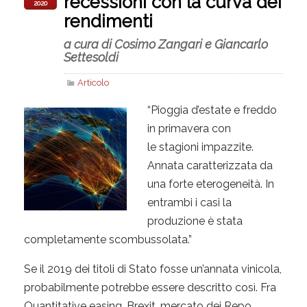
recessioni con la curva dei
2020
rendimenti
a cura di Cosimo Zangari e Giancarlo
Settesoldi
Articolo
“Pioggia d’estate e freddo
in primavera con
le stagioni impazzite.
Annata caratterizzata da
una forte eterogeneità. In
entrambi i casi la
produzione è stata
completamente scombussolata.”
Se il 2019 dei titoli di Stato fosse un’annata vinicola,
probabilmente potrebbe essere descritto così. Fra
Quantitative easing, Brexit, mercato dei Repo