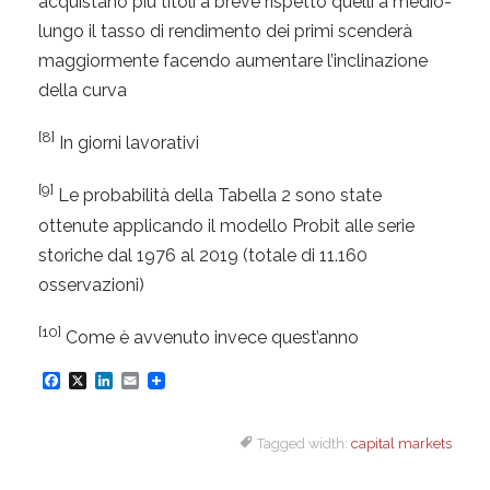
acquistano più titoli a breve rispetto quelli a medio-
lungo il tasso di rendimento dei primi scenderà
maggiormente facendo aumentare l’inclinazione
della curva
[8]
In giorni lavorativi
[9]
Le probabilità della Tabella 2 sono state
ottenute applicando il modello Probit alle serie
storiche dal 1976 al 2019 (totale di 11.160
osservazioni)
[10]
Come è avvenuto invece quest’anno
F
X
L
E
a
i
m
Tagged width:
capital markets
c
n
a
e
k
i