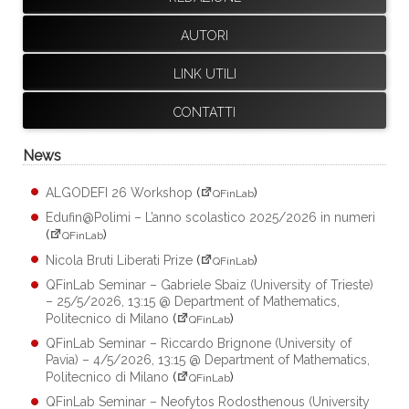
AUTORI
LINK UTILI
CONTATTI
News
ALGODEFI 26 Workshop
(
)
QFinLab
Edufin@Polimi – L’anno scolastico 2025/2026 in numeri
(
)
QFinLab
Nicola Bruti Liberati Prize
(
)
QFinLab
QFinLab Seminar – Gabriele Sbaiz (University of Trieste)
– 25/5/2026, 13:15 @ Department of Mathematics,
Politecnico di Milano
(
)
QFinLab
QFinLab Seminar – Riccardo Brignone (University of
Pavia) – 4/5/2026, 13:15 @ Department of Mathematics,
Politecnico di Milano
(
)
QFinLab
QFinLab Seminar – Neofytos Rodosthenous (University