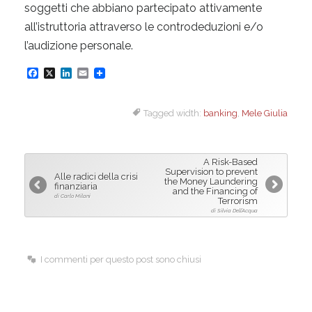
soggetti che abbiano partecipato attivamente
all’istruttoria attraverso le controdeduzioni e/o
l’audizione personale.
F
X
L
E
a
i
m
Tagged width:
banking
,
Mele Giulia
c
n
a
e
k
i
b
e
l
A Risk-Based
o
d
Supervision to prevent
Alle radici della crisi
the Money Laundering
finanziaria
o
I
and the Financing of
di Carlo Milani
Terrorism
k
n
di Silvia Dell’Acqua
I commenti per questo post sono chiusi