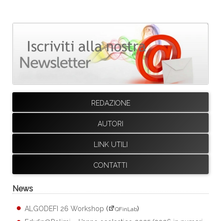
REDAZIONE
AUTORI
LINK UTILI
CONTATTI
News
ALGODEFI 26 Workshop
(
)
QFinLab