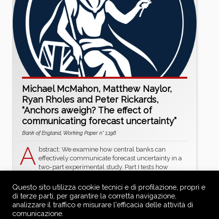
Michael McMahon, Matthew Naylor,
Ryan Rholes and Peter Rickards,
“Anchors aweigh? The effect of
communicating forecast uncertainty”
Bank of England, Working Paper n° 1,196
A
bstract: We examine how central banks can
effectively communicate forecast uncertainty in a
two-part experimental study. Part I tests how
different visual media – fan charts, dot plots, box-and-
whisker plots, speedometers, and ranges –
Questo sito utilizza cookie tecnici e di profilazione, propri e
communicate uncertainty to both the general public and
di terze parti, per garantire la corretta navigazione,
expert audiences. We
...more »
analizzare il traffico e misurare l'efficacia delle attività di
comunicazione.