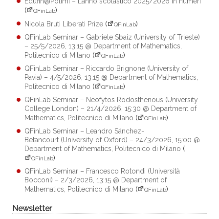
Edufin@Polimi – L’anno scolastico 2025/2026 in numeri
(
)
QFinLab
Nicola Bruti Liberati Prize
(
)
QFinLab
QFinLab Seminar – Gabriele Sbaiz (University of Trieste)
– 25/5/2026, 13:15 @ Department of Mathematics,
Politecnico di Milano
(
)
QFinLab
QFinLab Seminar – Riccardo Brignone (University of
Pavia) – 4/5/2026, 13:15 @ Department of Mathematics,
Politecnico di Milano
(
)
QFinLab
QFinLab Seminar – Neofytos Rodosthenous (University
College London) – 21/4/2026, 15:30 @ Department of
Mathematics, Politecnico di Milano
(
)
QFinLab
QFinLab Seminar – Leandro Sánchez-
Betancourt (University of Oxford) – 24/3/2026, 15:00 @
Department of Mathematics, Politecnico di Milano
(
)
QFinLab
QFinLab Seminar – Francesco Rotondi (Università
Bocconi) – 2/3/2026, 13:15 @ Department of
Mathematics, Politecnico di Milano
(
)
QFinLab
Newsletter