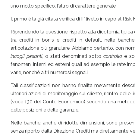
uno molto specifico, l’altro di carattere generale.
Il primo è la già citata verifica di II° livello in capo al R
Riprendendo la questione, rispetto alla dicotomia tipica d
tra crediti in bonis e crediti in default, nelle banc
articolazione più granulare. Abbiamo pertanto, con no
incagli pesanti
, o stati denominati sotto
controllo
e so
fenomeni interni ed esterni quali ad esempio le rate impa
varie, nonchè altri numerosi segnali.
Tali classificazioni non hanno finalità meramente descri
ulteriori azioni di monitoraggio sul cliente, rientro delle
(voce 130 del Conto Economico) secondo una metodolo
delle posizioni e delle garanzie.
Nelle banche, anche di ridotte dimensioni, sono presen
senza riporto dalla Direzione Crediti ma direttamente v