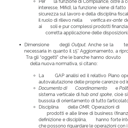
Per la funzione di Compliance, oltre a con
interesse, Mifid), la funzione viene di fa
sicurezza sul lavoro e della disciplina fisc
il ruolo di rilievo nella verifica
ex-ante
de
ai soli e pur complessi prodotti finanzi
corretta applicazione delle disposizioni
Dimensione degli
Output
. Anche se la term
necessaria in quanto il 15° Aggiornamento, a ri
Tra gli “oggetti” che le banche hanno dovuto pr
della nuova normativa, si citano:
La GAP analisi ed il relativo Piano oper
autovalutazione delle proprie carenze od i
Documento di Coordinamento
e
Poli
sistema verticale di
hub and spoke
, cioè
bussola di orientamento di tutto l’articola
Disciplina delle
OMR
, Operazioni di Ma
prodotti e alle linee di business (finanz
definizione e disciplina, hanno forte in
che possono riguardare le operazioni con