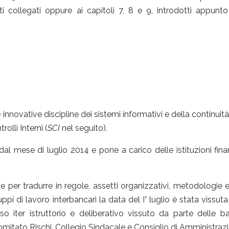
ti collegati oppure ai capitoli 7, 8 e 9, introdotti appunto
 innovative discipline dei sistemi informativi e della continuit
olli Interni (
SCI
nel seguito).
al mese di luglio 2014 e pone a carico delle istituzioni fina
 per tradurre in regole, assetti organizzativi, metodologie 
ppi di lavoro interbancari la data del I° luglio è stata vissuta
o iter istruttorio e deliberativo vissuto da parte delle b
Comitato Rischi, Collegio Sindacale e Consiglio di Amministrazi