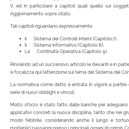
V, ed in particolare a capitoli quali quello sui sogget
Aggiornamento sopra citato.
Tali capitoli riguardano espressamente:
Il Sistema dei Controlli Interni (Capitolo7).
Il Sistema Informativo (Capitolo 8).
La Continuità Operativa (Capitolo 9).
Rinviando ad un successivo articolo le rilevanti e in parte
si focalizza qui l’attenzione sul tema del Sistema dei Contr
La normativa come detto è entrata in vigore a partire d
serie di nuovi obblighi e vincoli.
Molto sforzo è stato fatto dalle banche per adeguarsi e
applicativi concreti la nuova disciplina, tanto che nei gru
modo febbrile, considerando anche il lungo e tortuos
molteplici passaggi presso i principali organi (in primis 