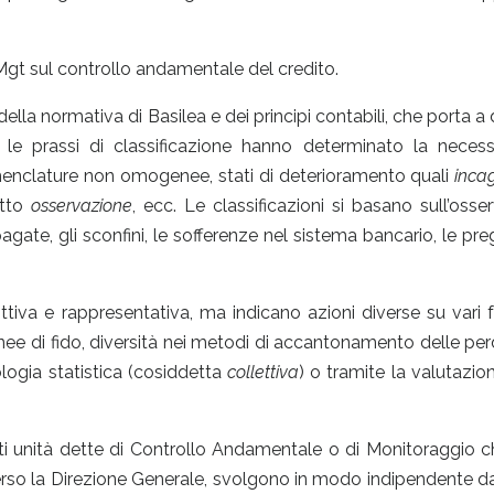
isk Mgt sul controllo andamentale del credito.
ella normativa di Basilea e dei principi contabili, che porta a 
he le prassi di classificazione hanno determinato la neces
menclature non omogenee, stati di deterioramento quali
incag
tto
osservazione
, ecc. Le classificazioni si basano sull’osse
gate, gli sconfini, le sofferenze nel sistema bancario, le preg
ttiva e rappresentativa, ma indicano azioni diverse su vari fr
 linee di fido, diversità nei metodi di accantonamento delle per
gia statistica (cosiddetta
collettiva
) o tramite la valutazion
ti unità dette di Controllo Andamentale o di Monitoraggio 
erso la Direzione Generale, svolgono in modo indipendente dal