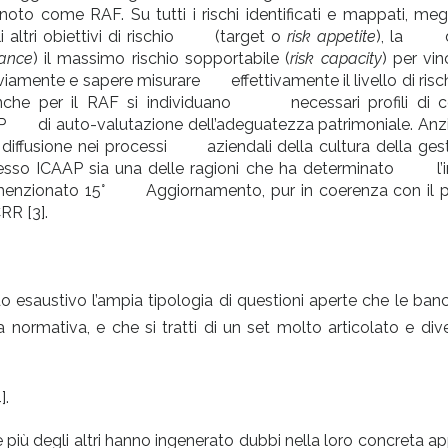
o come RAF. Su tutti i rischi identificati e mappati,
gli altri obiettivi di rischio (target o
risk appetite
), la d
rance
) il massimo rischio sopportabile (
risk capacity
) per v
iamente e sapere misurare effettivamente il livello di risch
nche per il RAF si individuano necessari profili di 
AP di auto-valutazione dell’adeguatezza patrimoniale. An
a diffusione nei processi aziendali della cultura della ges
esso ICAAP sia una delle ragioni che ha determinato l’
già menzionato 15° Aggiornamento, pur in coerenza con il p
R [3].
o esaustivo l’ampia tipologia di questioni aperte che le banc
normativa, e che si tratti di un set molto articolato e dive
].
he più degli altri hanno ingenerato dubbi nella loro concreta ap