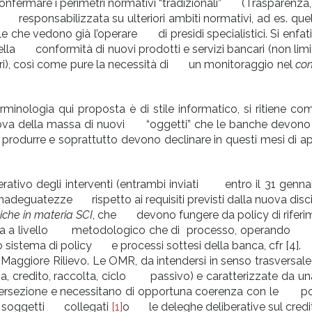
fermare i perimetri normativi “tradizionali” (Trasparenza, C
tto responsabilizzata su ulteriori ambiti normativi, ad es. q
ale che vedono già l’operare di presidi specialistici. Si enfati
lla conformità di nuovi prodotti e servizi bancari (non limi
ari), così come pure la necessità di un monitoraggio nel
con
.
inologia qui proposta è di stile informatico, si ritien
prova della massa di nuovi “oggetti” che le banche devono 
odurre e soprattutto devono declinare in questi mesi di ap
ativo degli interventi (entrambi inviati entro il 31 genna
nadeguatezze rispetto ai requisiti previsti dalla nuova disci
tiche in materia SCI
, che devono fungere da policy di riferi
 sia a livello metodologico che di processo, operand
to sistema di policy e processi sottesi della banca, cfr [4].
ggiore Rilievo. Le OMR, da intendersi in senso trasversale 
a, credito, raccolta, ciclo passivo) e caratterizzate da un
tersezione e necessitano di opportuna coerenza con le poli
 i soggetti collegati
[1]
o le deleghe deliberative sul credi