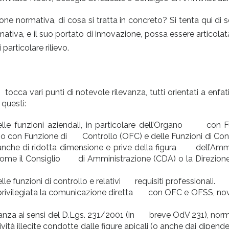
one normativa, di cosa si tratta in concreto? Si tenta qui di 
mativa, e il suo portato di innovazione, possa essere articolat
particolare rilievo.
occa vari punti di notevole rilevanza, tutti orientati a enf
 questi:
le funzioni aziendali, in particolare dell’Organo con F
no con Funzione di Controllo (OFC) e delle Funzioni di Cont
anche di ridotta dimensione e prive della figura dell’Ammi
ome il Consiglio di Amministrazione (CDA) o la Direzione
 funzioni di controllo e relativi requisiti professionali.
è privilegiata la comunicazione diretta con OFC e OFSS, no
anza ai sensi del D.Lgs. 231/2001 (in breve OdV 231), norm
ità illecite condotte dalle figure apicali (o anche dai dipe