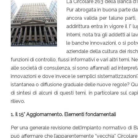
La Circolare 263 della Banca d’It
Pur abrogata in buona parte dal 
ancora valida per talune parti, q
addirittura entra in vigore il I°
Interni, nota tra gli addetti ai
le banche innovazioni, o si potreb
aziendale della cultura dei rischi,
funzioni di controllo, flussi informativi e vari altri temi. 
alle società di consulenza, si sono affannati ad interpr
innovazioni e dove invece le semplici sistematizzazioni
istantanea o diffusione graduale delle nuove regole? Qua
di sintesi di alcuni di questi temi, in particolare sul ca
rilievo.
1. Il 15° Aggiornamento. Elementi fondamentali
Per una generale revisione dell’impianto normativo di Banca
può affermare che l’apparentemente “vecchia” Circolare 2