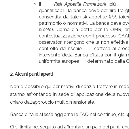
Il
Risk Appetite Framework
, più not
quantificabili, la banca deve definire tra 
consentita da tale risk appetite (
risk tole
patrimonio o normativi. La banca deve ovv
profile
). Come già detto per le OMR, a
contestualizzazione con il processo ICA
osservatori ritengono che la non effettiv
controllo del rischio sottesa al proc
intervento della Banca d’Italia con il 
uniformità europea determinato dalla CR
2. Alcuni punti aperti
Non è possibile qui per motivi di spazio trattare in mod
stanno affrontando in sede di applicazione della nuova 
chiaro dall’approccio multidimensionale.
Banca d’Italia stessa aggiorna le FAQ nel continuo, cfr. [4
Ci si limita nel seguito ad affrontare un paio dei punti c