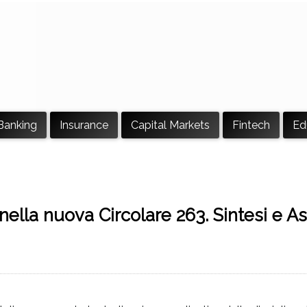
Banking
Insurance
Capital Markets
Fintech
Ed
i nella nuova Circolare 263. Sintesi e As