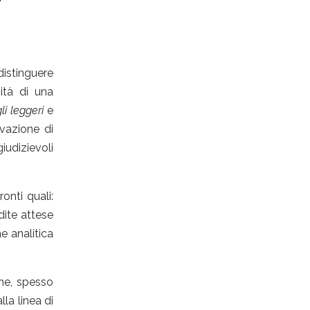
distinguere
sità di una
li leggeri
e
rvazione di
iudizievoli
onti quali:
dite attese
e analitica
che, spesso
la linea di