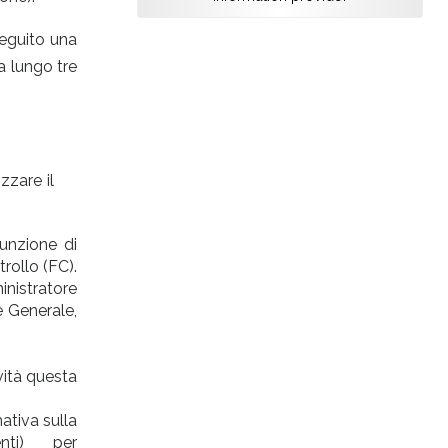
seguito una
a lungo tre
atizzare il
unzione di
rollo (FC).
nistratore
 Generale,
vità questa
ativa sulla
ndenti) per