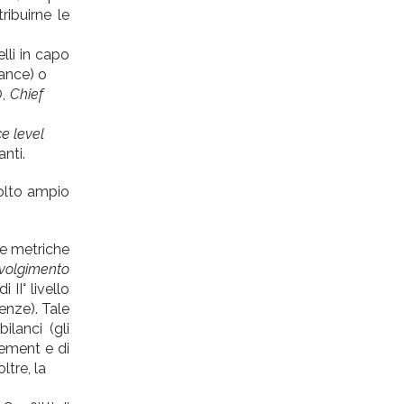
ribuirne le
lli in capo
mpliance) o
O,
Chief
ice level
nti.
molto ampio
 e metriche
 svolgimento
 II° livello
renze). Tale
lanci (gli
ement e di
inoltre, la