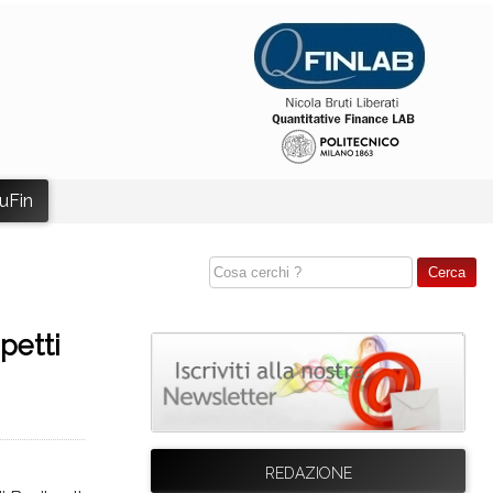
uFin
petti
REDAZIONE