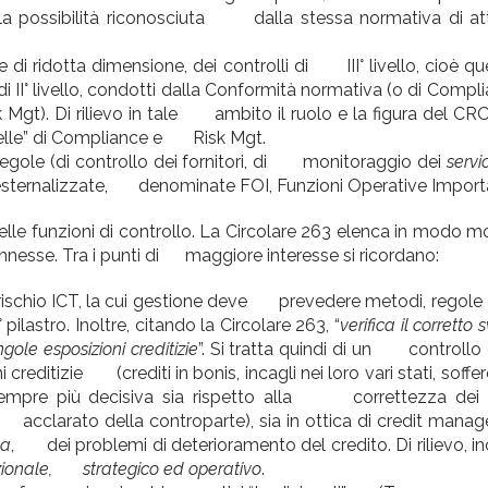
 la possibilità riconosciuta dalla stessa normativa di att
ridotta dimensione, dei controlli di III° livello, cioè que
 di II° livello, condotti dalla Conformità normativa (o di Co
sk Mgt). Di rilievo in tale ambito il ruolo e la figura del CR
“sorelle” di Compliance e Risk Mgt.
egole (di controllo dei fornitori, di monitoraggio dei
serv
li esternalizzate, denominate FOI, Funzioni Operative Importa
le funzioni di controllo. La Circolare 263 elenca in modo 
nesse. Tra i punti di maggiore interesse si ricordano:
rischio ICT, la cui gestione deve prevedere metodi, regole
pilastro. Inoltre, citando la Circolare 263, “
verifica il corretto
e esposizioni creditizie
”. Si tratta quindi di un controllo di
i creditizie (crediti in bonis, incagli nei loro vari stati, soffe
pre più decisiva sia rispetto alla correttezza dei bi
cclarato della controparte), sia in ottica di credit manag
va
, dei problemi di deterioramento del credito. Di rilievo, 
zionale, strategico
ed
operativo
.