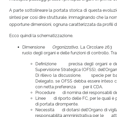
A parte sottolineare la portata storica di questa evoluzi
sintesi per così dire strutturale, immaginando che la nor
opportune dimensioni, ognuna caratterizzata da profili di 
Ecco quindi la schematizzazione.
Dimensione
Organizzativa
. La Circolare 263 t
ruolo degli organi e delle funzioni di controllo. Tra
Definizione precisa degli organi e del
Supervisione Strategica (OFSS), dell’Orga
Di rilievo la discussione, specie per b
Delegato, se OFSS debba essere inteso c
con netta preferenza per il CDA.
Procedure di nomina dei responsabili delle
Linee di riporto delle FC, per le quali 
di portata dirompente.
Necessità di dotarsi dell’Organo di vigil
responsabilità amministrativa per le attiv