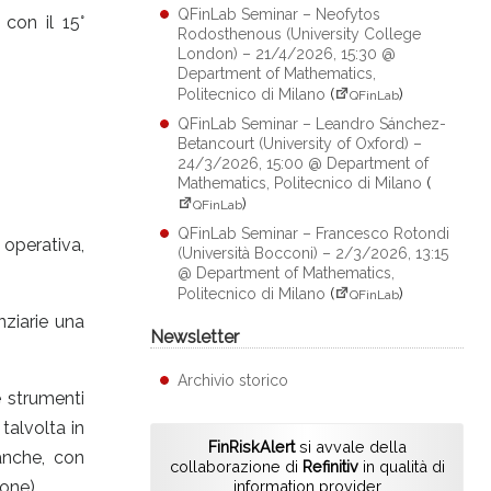
QFinLab Seminar – Neofytos
 con il 15°
Rodosthenous (University College
London) – 21/4/2026, 15:30 @
Department of Mathematics,
Politecnico di Milano
(
)
QFinLab
QFinLab Seminar – Leandro Sánchez-
Betancourt (University of Oxford) –
24/3/2026, 15:00 @ Department of
Mathematics, Politecnico di Milano
(
)
QFinLab
QFinLab Seminar – Francesco Rotondi
à operativa,
(Università Bocconi) – 2/3/2026, 13:15
@ Department of Mathematics,
Politecnico di Milano
(
)
QFinLab
nziarie una
Newsletter
Archivio storico
e strumenti
 talvolta in
FinRiskAlert
si avvale della
anche, con
collaborazione di
Refinitiv
in qualità di
one).
information provider