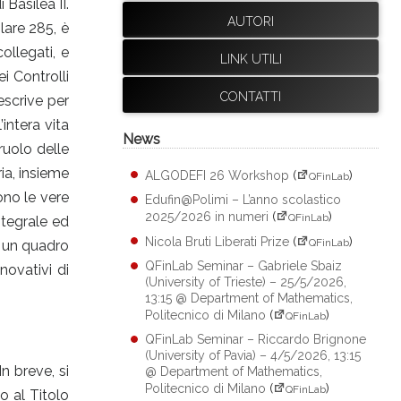
 Basilea II.
AUTORI
lare 285, è
ollegati, e
LINK UTILI
ei Controlli
CONTATTI
escrive per
’intera vita
News
 ruolo delle
ria, insieme
ALGODEFI 26 Workshop
(
)
QFinLab
ono le vere
Edufin@Polimi – L’anno scolastico
2025/2026 in numeri
(
)
QFinLab
ntegrale ed
Nicola Bruti Liberati Prize
(
)
QFinLab
e un quadro
QFinLab Seminar – Gabriele Sbaiz
novativi di
(University of Trieste) – 25/5/2026,
13:15 @ Department of Mathematics,
Politecnico di Milano
(
)
QFinLab
QFinLab Seminar – Riccardo Brignone
(University of Pavia) – 4/5/2026, 13:15
In breve, si
@ Department of Mathematics,
Politecnico di Milano
(
)
QFinLab
o al Titolo