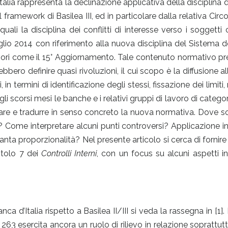
alia rappresenta la declinazione applicativa della disciplina di
framework di Basilea III, ed in particolare dalla relativa Circo
uali la disciplina dei conflitti di interesse verso i soggetti c
 luglio 2014 con riferimento alla nuova disciplina del Sistema d
 lavori come il 15° Aggiornamento. Tale contenuto normativo pr
bero definire quasi rivoluzioni, il cui scopo è la diffusione all
 in termini di identificazione degli stessi, fissazione dei limiti,
Negli scorsi mesi le banche e i relativi gruppi di lavoro di catego
etare e tradurre in senso concreto la nuova normativa. Dove s
? Come interpretare alcuni punti controversi? Applicazione i
nta proporzionalità? Nel presente articolo si cerca di fornir
pitolo 7 dei
Controlli Interni
, con un focus su alcuni aspetti in
 d’Italia rispetto a Basilea II/III si veda la rassegna in [1]. 
63 esercita ancora un ruolo di rilievo in relazione soprattutt