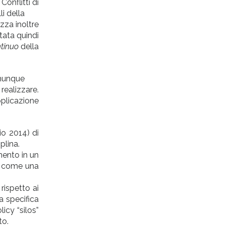
onflitti di
uelli della
zza inoltre
tata quindi
tinuo
della
e comunque
realizzare.
plicazione
io 2014) di
plina.
mento in un
o come una
rispetto ai
a specifica
cy “silos”
to.