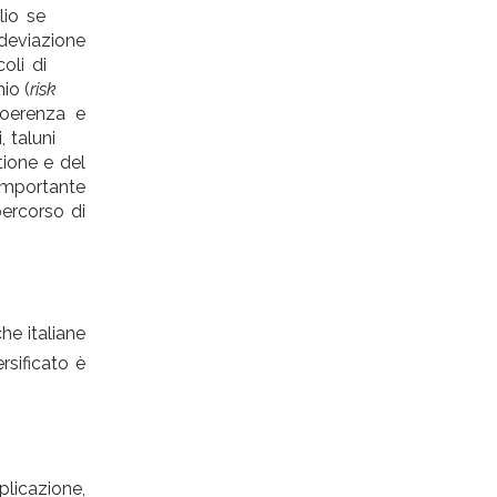
 meglio se
eviazione
incoli di
io (
risk
coerenza e
zi, taluni
tione e del
importante
ercorso di
he italiane
rsificato è
plicazione,