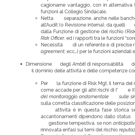
cagionarne vantaggio, con in alternativa
funzioni al Collegio Sindacale.
Netta separazione, anche nelle banche di 
all’Audit (o Revisione interna), da quelli
dalla Funzione di gestione del rischio (Ri
Risk Officer
, ed i rapporti tra le funzioni 
Necessità di un referente e di precise r
agreement
, ecc…) per le funzioni azienda
Dimensione degli
Ambiti
di responsabilità del
il dominio delle attività e delle competenze con
Per la funzione di Risk Mgt, il tema del 
come accade per gli altri rischi di I° e II° 
del monitoraggio andamentale sulle singol
sulla corretta classificazione delle posizion
attività è in questa fase storica sem
accantonamenti dipendono dallo status a
gestione tempestiva, se non
anticipati
rinnovata enfasi sui temi del rischio
reputa