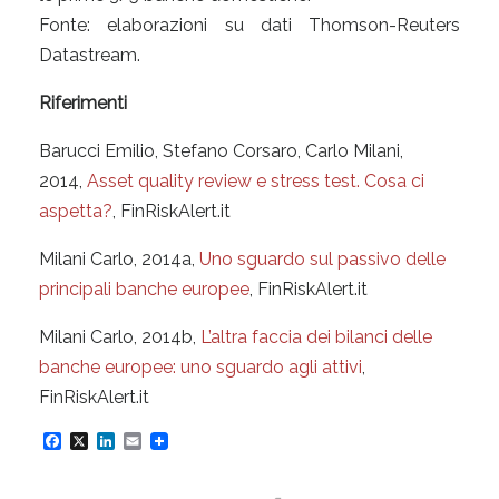
Fonte: elaborazioni su dati Thomson-Reuters
Datastream.
Riferimenti
Barucci Emilio, Stefano Corsaro, Carlo Milani,
2014,
Asset quality review e stress test. Cosa ci
aspetta?
, FinRiskAlert.it
Milani Carlo, 2014a,
Uno sguardo sul passivo delle
principali banche europee
, FinRiskAlert.it
Milani Carlo, 2014b,
L’altra faccia dei bilanci delle
banche europee: uno sguardo agli attivi
,
FinRiskAlert.it
F
X
L
E
a
i
m