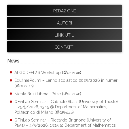
REDAZIONE
AUTORI
LINK UTILI
CONTATTI
News
ALGODEFI 26 Workshop
(
)
QFinLab
Edufin@Polimi – L’anno scolastico 2025/2026 in numeri
(
)
QFinLab
Nicola Bruti Liberati Prize
(
)
QFinLab
QFinLab Seminar – Gabriele Sbaiz (University of Trieste)
– 25/5/2026, 13:15 @ Department of Mathematics,
Politecnico di Milano
(
)
QFinLab
QFinLab Seminar – Riccardo Brignone (University of
Pavia) – 4/5/2026, 13:15 @ Department of Mathematics,