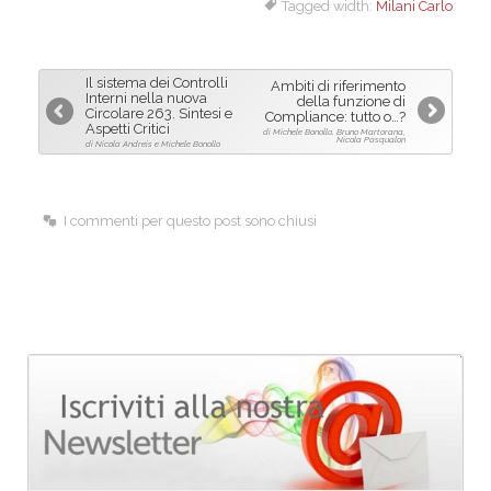
Tagged width:
Milani Carlo
c
n
a
e
k
i
b
e
l
Il sistema dei Controlli
Ambiti di riferimento
o
d
Interni nella nuova
della funzione di
Circolare 263. Sintesi e
Compliance: tutto o…?
o
I
Aspetti Critici
di Michele Bonollo, Bruno Martorana,
Nicola Pasqualon
di Nicola Andreis e Michele Bonollo
k
n
I commenti per questo post sono chiusi