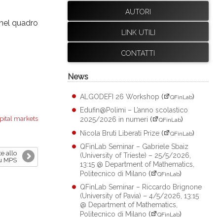
AUTORI
 nel quadro
LINK UTILI
CONTATTI
News
ALGODEFI 26 Workshop
(
)
QFinLab
Edufin@Polimi – L’anno scolastico
pital markets
2025/2026 in numeri
(
)
QFinLab
Nicola Bruti Liberati Prize
(
)
QFinLab
QFinLab Seminar – Gabriele Sbaiz
te allo
(University of Trieste) – 25/5/2026,
su MPS
13:15 @ Department of Mathematics,
Politecnico di Milano
(
)
QFinLab
QFinLab Seminar – Riccardo Brignone
(University of Pavia) – 4/5/2026, 13:15
@ Department of Mathematics,
Politecnico di Milano
(
)
QFinLab