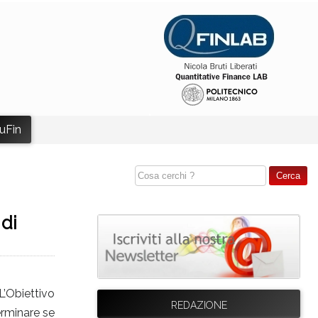
uFin
 di
L’Obiettivo
REDAZIONE
erminare se