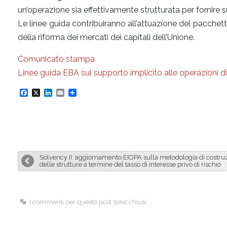
un’operazione sia effettivamente strutturata per fornire 
Le linee guida contribuiranno all’attuazione del pacchet
della riforma dei mercati dei capitali dell’Unione.
Comunicato stampa
Linee guida EBA sul supporto implicito alle operazioni d
F
X
L
E
a
i
m
c
n
a
e
k
i
b
e
l
Solvency II: aggiornamento EIOPA sulla metodologia di costru
o
d
delle strutture a termine del tasso di interesse privo di rischio
o
I
k
n
I commenti per questo post sono chiusi