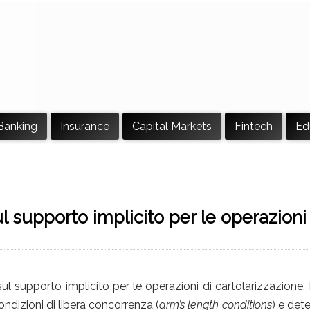
Banking
Insurance
Capital Markets
Fintech
Ed
 supporto implicito per le operazioni
sul supporto implicito per le operazioni di cartolarizzazione. 
condizioni di libera concorrenza (
arm’s length conditions
) e det