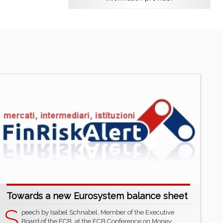
Towards a new Eurosystem balance sheet
S
peech by Isabel Schnabel, Member of the Executive
Board of the ECB, at the ECB Conference on Money