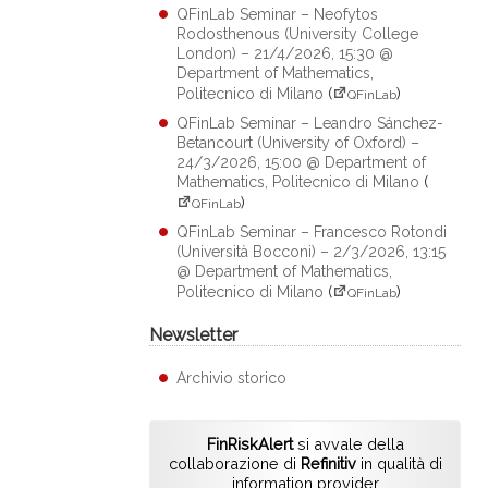
QFinLab Seminar – Neofytos
Rodosthenous (University College
London) – 21/4/2026, 15:30 @
Department of Mathematics,
Politecnico di Milano
(
)
QFinLab
QFinLab Seminar – Leandro Sánchez-
Betancourt (University of Oxford) –
24/3/2026, 15:00 @ Department of
Mathematics, Politecnico di Milano
(
)
QFinLab
QFinLab Seminar – Francesco Rotondi
(Università Bocconi) – 2/3/2026, 13:15
@ Department of Mathematics,
Politecnico di Milano
(
)
QFinLab
Newsletter
Archivio storico
FinRiskAlert
si avvale della
collaborazione di
Refinitiv
in qualità di
information provider