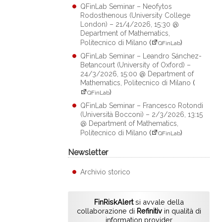
QFinLab Seminar – Neofytos
Rodosthenous (University College
London) – 21/4/2026, 15:30 @
Department of Mathematics,
Politecnico di Milano
(
)
QFinLab
QFinLab Seminar – Leandro Sánchez-
Betancourt (University of Oxford) –
24/3/2026, 15:00 @ Department of
Mathematics, Politecnico di Milano
(
)
QFinLab
QFinLab Seminar – Francesco Rotondi
(Università Bocconi) – 2/3/2026, 13:15
@ Department of Mathematics,
Politecnico di Milano
(
)
QFinLab
Newsletter
Archivio storico
FinRiskAlert
si avvale della
collaborazione di
Refinitiv
in qualità di
information provider