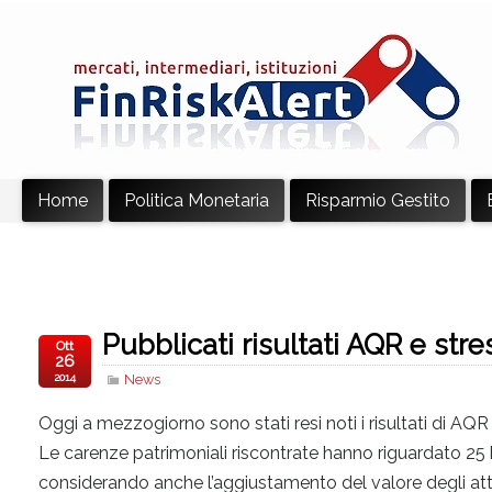
Home
Politica Monetaria
Risparmio Gestito
Pubblicati risultati AQR e stre
Ott
26
2014
News
Oggi a mezzogiorno sono stati resi noti i risultati di A
Le carenze patrimoniali riscontrate hanno riguardato 25 b
considerando anche l’aggiustamento del valore degli attivi 