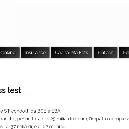
Banking
Insurance
Capital Markets
Fintech
Ed
ss test
QR e ST condotti da BCE e EBA.
anche, per un totale di 25 miliardi di euro; l’impatto comples
di 37 miliardi, è di 62 miliardi.