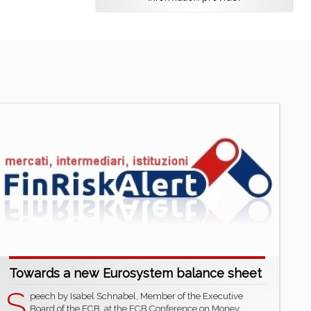
Towards a new Eurosystem balance sheet
S
peech by Isabel Schnabel, Member of the Executive
Board of the ECB, at the ECB Conference on Money