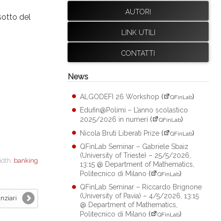
AUTORI
sotto del
LINK UTILI
CONTATTI
News
ALGODEFI 26 Workshop
(
)
QFinLab
Edufin@Polimi – L’anno scolastico
2025/2026 in numeri
(
)
QFinLab
Nicola Bruti Liberati Prize
(
)
QFinLab
QFinLab Seminar – Gabriele Sbaiz
(University of Trieste) – 25/5/2026,
idth:
banking
13:15 @ Department of Mathematics,
Politecnico di Milano
(
)
QFinLab
QFinLab Seminar – Riccardo Brignone
(University of Pavia) – 4/5/2026, 13:15
nziari
@ Department of Mathematics,
Politecnico di Milano
(
)
QFinLab