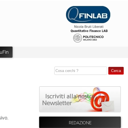
uFin
sivo,
REDAZIONE