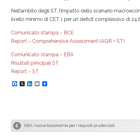
Nell’ambito degli ST, l’impatto dello scenario macroeco
livello minimo di CET 1 per un deficit complessivo di 24,6 
Comunicato stampa – BCE
Report – Comprehensive Assessment (AQR + ST)
Comunicato stampa – EBA
Risultati principali ST
Report – ST
F
X
L
E
a
i
m
c
n
a
e
k
i
b
e
l
EBA: nuova tassonomia per i requisiti prudenziali
o
d
o
I