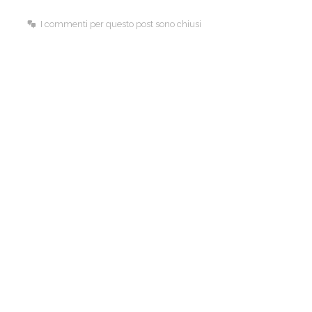
k
n
I commenti per questo post sono chiusi