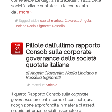
con le evidenze degli anni precedenti, l’84% delle
società italiane quotate risulta controllato
da
...more »
Tagged width:
capital markets
,
Ciavarella Angela
,
Linciano Nadia
,
Signoretti Rossella
Pillole dall’ultimo rapporto
Mar
03
Consob sulla corporate
2016
governance delle società
quotate italiane
di Angela Ciavarella, Nadia Linciano e
Rossella Signoretti
Posted in:
Articolo
Il quarto Rapporto Consob sulla
corporate
governance
presenta, come di consueto, una
ricognizione approfondita in materia di assetti
proprietari, organi sociali, assemblee e