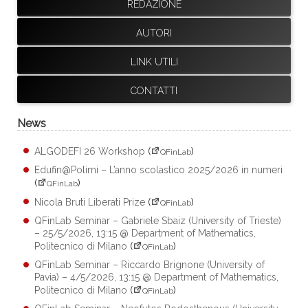
REDAZIONE
AUTORI
LINK UTILI
CONTATTI
News
ALGODEFI 26 Workshop
(
)
QFinLab
Edufin@Polimi – L’anno scolastico 2025/2026 in numeri
(
)
QFinLab
Nicola Bruti Liberati Prize
(
)
QFinLab
QFinLab Seminar – Gabriele Sbaiz (University of Trieste)
– 25/5/2026, 13:15 @ Department of Mathematics,
Politecnico di Milano
(
)
QFinLab
QFinLab Seminar – Riccardo Brignone (University of
Pavia) – 4/5/2026, 13:15 @ Department of Mathematics,
Politecnico di Milano
(
)
QFinLab