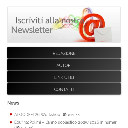
REDAZIONE
AUTORI
LINK UTILI
CONTATTI
News
ALGODEFI 26 Workshop
(
)
QFinLab
Edufin@Polimi – L’anno scolastico 2025/2026 in numeri
(
)
QFinLab