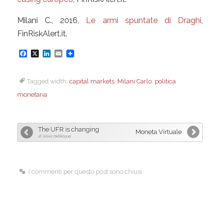
Milani C., 2016,
Le armi spuntate di Draghi
,
FinRiskAlert.it.
F
X
L
E
a
i
m
Tagged width:
capital markets
,
Milani Carlo
,
politica
c
n
a
monetaria
e
k
i
b
e
l
o
d
The UFR is changing
Moneta Virtuale
o
I
di Silvia Dell’Acqua
k
n
I commenti per questo post sono chiusi