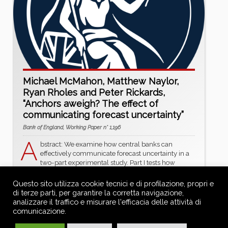
Michael McMahon, Matthew Naylor,
Ryan Rholes and Peter Rickards,
“Anchors aweigh? The effect of
communicating forecast uncertainty”
Bank of England, Working Paper n° 1,196
A
bstract: We examine how central banks can
effectively communicate forecast uncertainty in a
two-part experimental study. Part I tests how
different visual media – fan charts, dot plots, box-and-
whisker plots, speedometers, and ranges –
Questo sito utilizza cookie tecnici e di profilazione, propri e
communicate uncertainty to both the general public and
di terze parti, per garantire la corretta navigazione,
expert audiences. We
...more »
analizzare il traffico e misurare l'efficacia delle attività di
comunicazione.