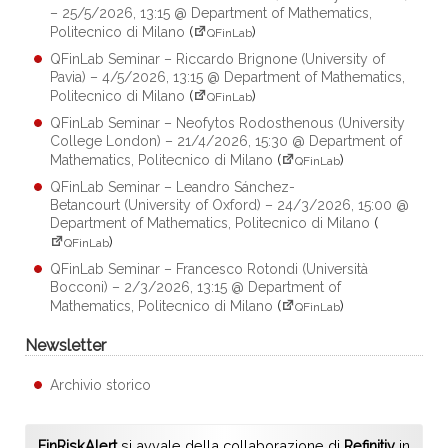
– 25/5/2026, 13:15 @ Department of Mathematics,
Politecnico di Milano
(
)
QFinLab
QFinLab Seminar – Riccardo Brignone (University of
Pavia) – 4/5/2026, 13:15 @ Department of Mathematics,
Politecnico di Milano
(
)
QFinLab
QFinLab Seminar – Neofytos Rodosthenous (University
College London) – 21/4/2026, 15:30 @ Department of
Mathematics, Politecnico di Milano
(
)
QFinLab
QFinLab Seminar – Leandro Sánchez-
Betancourt (University of Oxford) – 24/3/2026, 15:00 @
Department of Mathematics, Politecnico di Milano
(
)
QFinLab
QFinLab Seminar – Francesco Rotondi (Università
Bocconi) – 2/3/2026, 13:15 @ Department of
Mathematics, Politecnico di Milano
(
)
QFinLab
Newsletter
Archivio storico
FinRiskAlert
si avvale della collaborazione di
Refinitiv
in