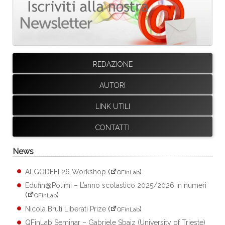
REDAZIONE
AUTORI
LINK UTILI
CONTATTI
News
ALGODEFI 26 Workshop
(
)
QFinLab
Edufin@Polimi – L’anno scolastico 2025/2026 in numeri
(
)
QFinLab
Nicola Bruti Liberati Prize
(
)
QFinLab
QFinLab Seminar – Gabriele Sbaiz (University of Trieste)