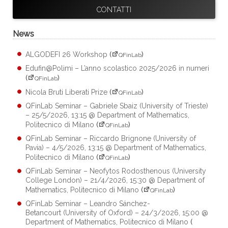
CONTATTI
News
ALGODEFI 26 Workshop
(
)
QFinLab
Edufin@Polimi – L’anno scolastico 2025/2026 in numeri
(
)
QFinLab
Nicola Bruti Liberati Prize
(
)
QFinLab
QFinLab Seminar – Gabriele Sbaiz (University of Trieste)
– 25/5/2026, 13:15 @ Department of Mathematics,
Politecnico di Milano
(
)
QFinLab
QFinLab Seminar – Riccardo Brignone (University of
Pavia) – 4/5/2026, 13:15 @ Department of Mathematics,
Politecnico di Milano
(
)
QFinLab
QFinLab Seminar – Neofytos Rodosthenous (University
College London) – 21/4/2026, 15:30 @ Department of
Mathematics, Politecnico di Milano
(
)
QFinLab
QFinLab Seminar – Leandro Sánchez-
Betancourt (University of Oxford) – 24/3/2026, 15:00 @
Department of Mathematics, Politecnico di Milano
(