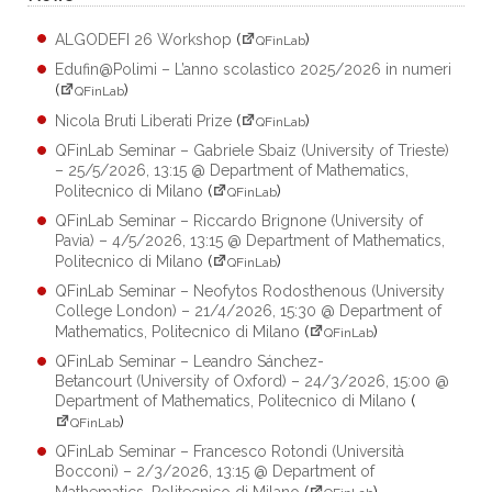
ALGODEFI 26 Workshop
(
)
QFinLab
Edufin@Polimi – L’anno scolastico 2025/2026 in numeri
(
)
QFinLab
Nicola Bruti Liberati Prize
(
)
QFinLab
QFinLab Seminar – Gabriele Sbaiz (University of Trieste)
– 25/5/2026, 13:15 @ Department of Mathematics,
Politecnico di Milano
(
)
QFinLab
QFinLab Seminar – Riccardo Brignone (University of
Pavia) – 4/5/2026, 13:15 @ Department of Mathematics,
Politecnico di Milano
(
)
QFinLab
QFinLab Seminar – Neofytos Rodosthenous (University
College London) – 21/4/2026, 15:30 @ Department of
Mathematics, Politecnico di Milano
(
)
QFinLab
QFinLab Seminar – Leandro Sánchez-
Betancourt (University of Oxford) – 24/3/2026, 15:00 @
Department of Mathematics, Politecnico di Milano
(
)
QFinLab
QFinLab Seminar – Francesco Rotondi (Università
Bocconi) – 2/3/2026, 13:15 @ Department of