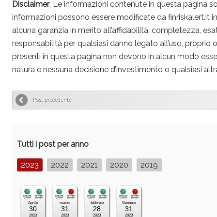
Disclaimer
: Le informazioni contenute in questa pagina 
informazioni possono essere modificate da finriskalert.it i
alcuna garanzia in merito all’affidabilità, completezza, esa
responsabilità per qualsiasi danno legato all’uso, proprio 
presenti in questa pagina non devono in alcun modo essere in
natura e nessuna decisione d’investimento o qualsiasi altr
Post precedente
Tutti i post per anno
2023
2022
2021
2020
2019
Aprile
marzo
febbraio
Gennaio
30
31
28
31
2023
2023
2023
2023