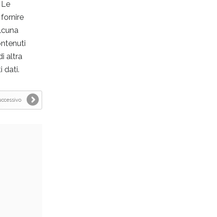
 Le
fornire
alcuna
ontenuti
i altra
 dati.
uccessivo