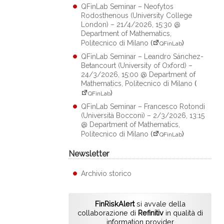
QFinLab Seminar – Neofytos
Rodosthenous (University College
London) – 21/4/2026, 15:30 @
Department of Mathematics,
Politecnico di Milano
(
)
QFinLab
QFinLab Seminar – Leandro Sánchez-
Betancourt (University of Oxford) –
24/3/2026, 15:00 @ Department of
Mathematics, Politecnico di Milano
(
)
QFinLab
QFinLab Seminar – Francesco Rotondi
(Università Bocconi) – 2/3/2026, 13:15
@ Department of Mathematics,
Politecnico di Milano
(
)
QFinLab
Newsletter
Archivio storico
FinRiskAlert
si avvale della
collaborazione di
Refinitiv
in qualità di
information provider