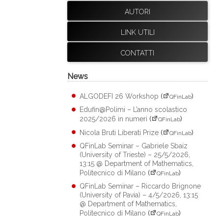
AUTORI
LINK UTILI
CONTATTI
News
ALGODEFI 26 Workshop
(
)
QFinLab
Edufin@Polimi – L’anno scolastico
2025/2026 in numeri
(
)
QFinLab
Nicola Bruti Liberati Prize
(
)
QFinLab
QFinLab Seminar – Gabriele Sbaiz
(University of Trieste) – 25/5/2026,
13:15 @ Department of Mathematics,
Politecnico di Milano
(
)
QFinLab
QFinLab Seminar – Riccardo Brignone
(University of Pavia) – 4/5/2026, 13:15
@ Department of Mathematics,
Politecnico di Milano
(
)
QFinLab