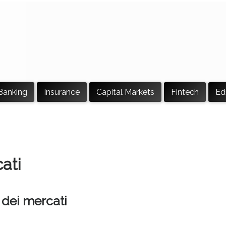
Banking
Insurance
Capital Markets
Fintech
Ed
ati
 dei mercati