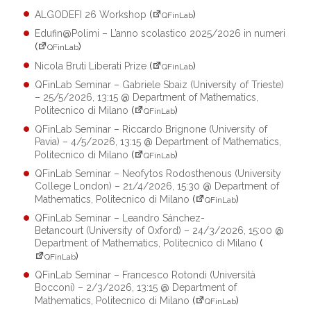
ALGODEFI 26 Workshop
(
)
QFinLab
Edufin@Polimi – L’anno scolastico 2025/2026 in numeri
(
)
QFinLab
Nicola Bruti Liberati Prize
(
)
QFinLab
QFinLab Seminar – Gabriele Sbaiz (University of Trieste)
– 25/5/2026, 13:15 @ Department of Mathematics,
Politecnico di Milano
(
)
QFinLab
QFinLab Seminar – Riccardo Brignone (University of
Pavia) – 4/5/2026, 13:15 @ Department of Mathematics,
Politecnico di Milano
(
)
QFinLab
QFinLab Seminar – Neofytos Rodosthenous (University
College London) – 21/4/2026, 15:30 @ Department of
Mathematics, Politecnico di Milano
(
)
QFinLab
QFinLab Seminar – Leandro Sánchez-
Betancourt (University of Oxford) – 24/3/2026, 15:00 @
Department of Mathematics, Politecnico di Milano
(
)
QFinLab
QFinLab Seminar – Francesco Rotondi (Università
Bocconi) – 2/3/2026, 13:15 @ Department of
Mathematics, Politecnico di Milano
(
)
QFinLab