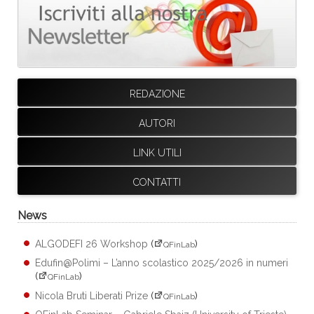
REDAZIONE
AUTORI
LINK UTILI
CONTATTI
News
ALGODEFI 26 Workshop
(
)
QFinLab
Edufin@Polimi – L’anno scolastico 2025/2026 in numeri
(
)
QFinLab
Nicola Bruti Liberati Prize
(
)
QFinLab