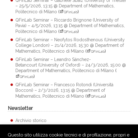
QFinLab Seminar – Gabriele Sbaiz (University of Trieste)
– 25/5/2026, 13:15 @ Department of Mathematics,
Politecnico di Milano
(
)
QFinLab
QFinLab Seminar – Riccardo Brignone (University of
Pavia) – 4/5/2026, 13:15 @ Department of Mathematics,
Politecnico di Milano
(
)
QFinLab
QFinLab Seminar – Neofytos Rodosthenous (University
College London) – 21/4/2026, 15:30 @ Department of
Mathematics, Politecnico di Milano
(
)
QFinLab
QFinLab Seminar – Leandro Sánchez-
Betancourt (University of Oxford) – 24/3/2026, 15:00 @
Department of Mathematics, Politecnico di Milano
(
)
QFinLab
QFinLab Seminar – Francesco Rotondi (Università
Bocconi) – 2/3/2026, 13:15 @ Department of
Mathematics, Politecnico di Milano
(
)
QFinLab
Newsletter
Archivio storico
Questo sito utilizza cookie tecnici e di profilazione, propri e