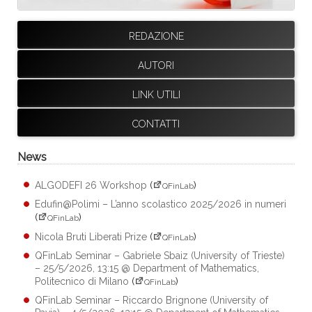
REDAZIONE
AUTORI
LINK UTILI
CONTATTI
News
ALGODEFI 26 Workshop
(
)
QFinLab
Edufin@Polimi – L’anno scolastico 2025/2026 in numeri
(
)
QFinLab
Nicola Bruti Liberati Prize
(
)
QFinLab
QFinLab Seminar – Gabriele Sbaiz (University of Trieste)
– 25/5/2026, 13:15 @ Department of Mathematics,
Politecnico di Milano
(
)
QFinLab
QFinLab Seminar – Riccardo Brignone (University of