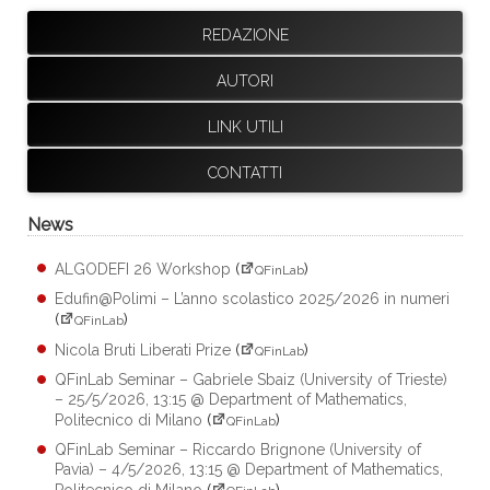
REDAZIONE
AUTORI
LINK UTILI
CONTATTI
News
ALGODEFI 26 Workshop
(
)
QFinLab
Edufin@Polimi – L’anno scolastico 2025/2026 in numeri
(
)
QFinLab
Nicola Bruti Liberati Prize
(
)
QFinLab
QFinLab Seminar – Gabriele Sbaiz (University of Trieste)
– 25/5/2026, 13:15 @ Department of Mathematics,
Politecnico di Milano
(
)
QFinLab
QFinLab Seminar – Riccardo Brignone (University of
Pavia) – 4/5/2026, 13:15 @ Department of Mathematics,