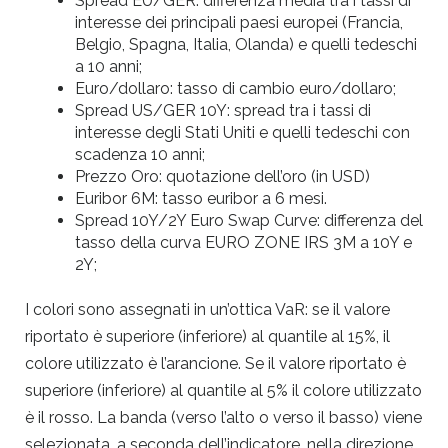
Spread EU/GER: differenza media tra i tassi di
interesse dei principali paesi europei (Francia,
Belgio, Spagna, Italia, Olanda) e quelli tedeschi
a 10 anni;
Euro/dollaro: tasso di cambio euro/dollaro;
Spread US/GER 10Y: spread tra i tassi di
interesse degli Stati Uniti e quelli tedeschi con
scadenza 10 anni;
Prezzo Oro: quotazione dell’oro (in USD)
Euribor 6M: tasso euribor a 6 mesi.
Spread 10Y/2Y Euro Swap Curve: differenza del
tasso della curva EURO ZONE IRS 3M a 10Y e
2Y;
I colori sono assegnati in un’ottica VaR: se il valore
riportato è superiore (inferiore) al quantile al 15%, il
colore utilizzato è l’arancione. Se il valore riportato è
superiore (inferiore) al quantile al 5% il colore utilizzato
è il rosso. La banda (verso l’alto o verso il basso) viene
selezionata, a seconda dell’indicatore, nella direzione