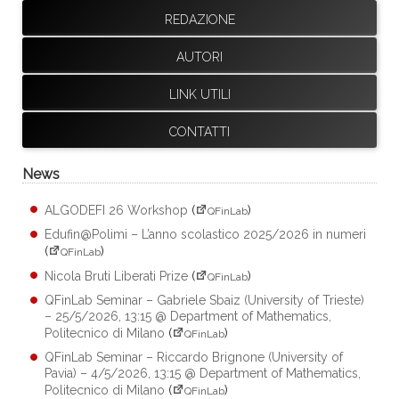
REDAZIONE
AUTORI
LINK UTILI
CONTATTI
News
ALGODEFI 26 Workshop
(
)
QFinLab
Edufin@Polimi – L’anno scolastico 2025/2026 in numeri
(
)
QFinLab
Nicola Bruti Liberati Prize
(
)
QFinLab
QFinLab Seminar – Gabriele Sbaiz (University of Trieste)
– 25/5/2026, 13:15 @ Department of Mathematics,
Politecnico di Milano
(
)
QFinLab
QFinLab Seminar – Riccardo Brignone (University of
Pavia) – 4/5/2026, 13:15 @ Department of Mathematics,
Politecnico di Milano
(
)
QFinLab