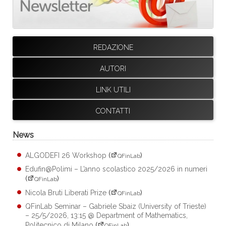
REDAZIONE
AUTORI
LINK UTILI
CONTATTI
News
ALGODEFI 26 Workshop
(
)
QFinLab
Edufin@Polimi – L’anno scolastico 2025/2026 in numeri
(
)
QFinLab
Nicola Bruti Liberati Prize
(
)
QFinLab
QFinLab Seminar – Gabriele Sbaiz (University of Trieste)
– 25/5/2026, 13:15 @ Department of Mathematics,
Politecnico di Milano
(
)
QFinLab