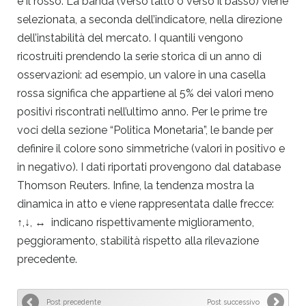
è il rosso. La banda (verso l’alto o verso il basso) viene
selezionata, a seconda dell’indicatore, nella direzione
dell’instabilità del mercato. I quantili vengono
ricostruiti prendendo la serie storica di un anno di
osservazioni: ad esempio, un valore in una casella
rossa significa che appartiene al 5% dei valori meno
positivi riscontrati nell’ultimo anno. Per le prime tre
voci della sezione “Politica Monetaria”, le bande per
definire il colore sono simmetriche (valori in positivo e
in negativo). I dati riportati provengono dal database
Thomson Reuters. Infine, la tendenza mostra la
dinamica in atto e viene rappresentata dalle frecce:
↑,↓, ↔ indicano rispettivamente miglioramento,
peggioramento, stabilità rispetto alla rilevazione
precedente.
Post precedente
Post successivo