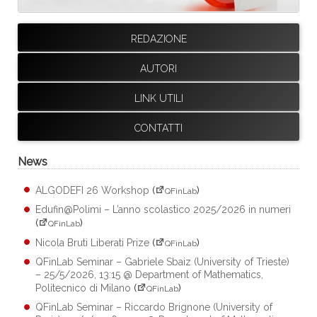
REDAZIONE
AUTORI
LINK UTILI
CONTATTI
News
ALGODEFI 26 Workshop
(
)
QFinLab
Edufin@Polimi – L’anno scolastico 2025/2026 in numeri
(
)
QFinLab
Nicola Bruti Liberati Prize
(
)
QFinLab
QFinLab Seminar – Gabriele Sbaiz (University of Trieste)
– 25/5/2026, 13:15 @ Department of Mathematics,
Politecnico di Milano
(
)
QFinLab
QFinLab Seminar – Riccardo Brignone (University of