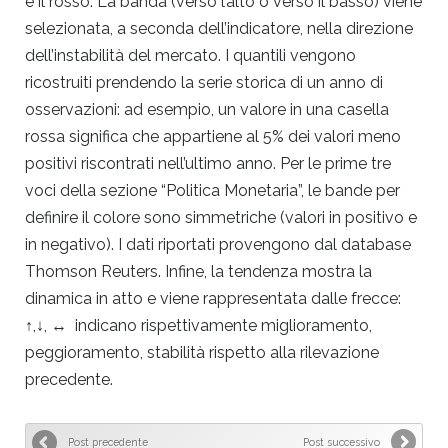
è il rosso. La banda (verso l’alto o verso il basso) viene
selezionata, a seconda dell’indicatore, nella direzione
dell’instabilità del mercato. I quantili vengono
ricostruiti prendendo la serie storica di un anno di
osservazioni: ad esempio, un valore in una casella
rossa significa che appartiene al 5% dei valori meno
positivi riscontrati nell’ultimo anno. Per le prime tre
voci della sezione “Politica Monetaria”, le bande per
definire il colore sono simmetriche (valori in positivo e
in negativo). I dati riportati provengono dal database
Thomson Reuters. Infine, la tendenza mostra la
dinamica in atto e viene rappresentata dalle frecce:
↑,↓, ↔ indicano rispettivamente miglioramento,
peggioramento, stabilità rispetto alla rilevazione
precedente.
Post precedente
Post successivo