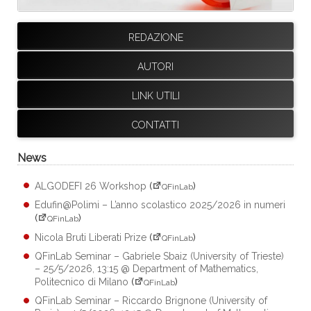
REDAZIONE
AUTORI
LINK UTILI
CONTATTI
News
ALGODEFI 26 Workshop
(
)
QFinLab
Edufin@Polimi – L’anno scolastico 2025/2026 in numeri
(
)
QFinLab
Nicola Bruti Liberati Prize
(
)
QFinLab
QFinLab Seminar – Gabriele Sbaiz (University of Trieste)
– 25/5/2026, 13:15 @ Department of Mathematics,
Politecnico di Milano
(
)
QFinLab
QFinLab Seminar – Riccardo Brignone (University of