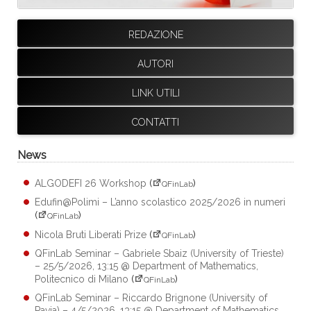
REDAZIONE
AUTORI
LINK UTILI
CONTATTI
News
ALGODEFI 26 Workshop
(
)
QFinLab
Edufin@Polimi – L’anno scolastico 2025/2026 in numeri
(
)
QFinLab
Nicola Bruti Liberati Prize
(
)
QFinLab
QFinLab Seminar – Gabriele Sbaiz (University of Trieste)
– 25/5/2026, 13:15 @ Department of Mathematics,
Politecnico di Milano
(
)
QFinLab
QFinLab Seminar – Riccardo Brignone (University of
Pavia) – 4/5/2026, 13:15 @ Department of Mathematics,