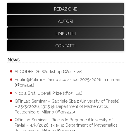
REDAZIONE
AUTORI
LINK UTILI
CONTATTI
News
ALGODEFI 26 Workshop
(
)
QFinLab
Edufin@Polimi – L’anno scolastico 2025/2026 in numeri
(
)
QFinLab
Nicola Bruti Liberati Prize
(
)
QFinLab
QFinLab Seminar – Gabriele Sbaiz (University of Trieste)
– 25/5/2026, 13:15 @ Department of Mathematics,
Politecnico di Milano
(
)
QFinLab
QFinLab Seminar – Riccardo Brignone (University of
Pavia) – 4/5/2026, 13:15 @ Department of Mathematics,
Politecnico di Milano
(
)