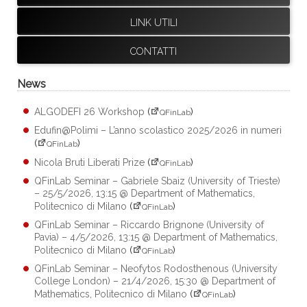
LINK UTILI
CONTATTI
News
ALGODEFI 26 Workshop
(
)
QFinLab
Edufin@Polimi – L’anno scolastico 2025/2026 in numeri
(
)
QFinLab
Nicola Bruti Liberati Prize
(
)
QFinLab
QFinLab Seminar – Gabriele Sbaiz (University of Trieste)
– 25/5/2026, 13:15 @ Department of Mathematics,
Politecnico di Milano
(
)
QFinLab
QFinLab Seminar – Riccardo Brignone (University of
Pavia) – 4/5/2026, 13:15 @ Department of Mathematics,
Politecnico di Milano
(
)
QFinLab
QFinLab Seminar – Neofytos Rodosthenous (University
College London) – 21/4/2026, 15:30 @ Department of
Mathematics, Politecnico di Milano
(
)
QFinLab