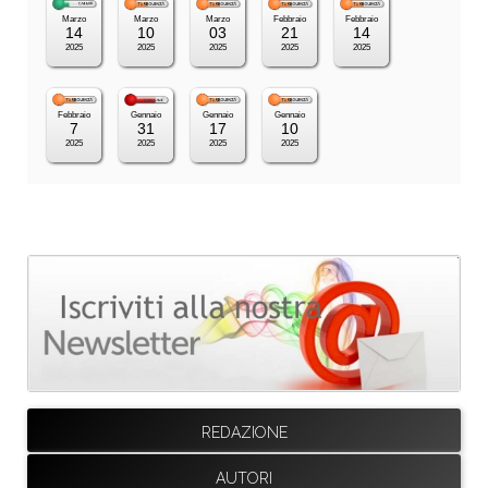
Marzo
Marzo
Marzo
Febbraio
Febbraio
14
10
03
21
14
2025
2025
2025
2025
2025
Febbraio
Gennaio
Gennaio
Gennaio
7
31
17
10
2025
2025
2025
2025
REDAZIONE
AUTORI