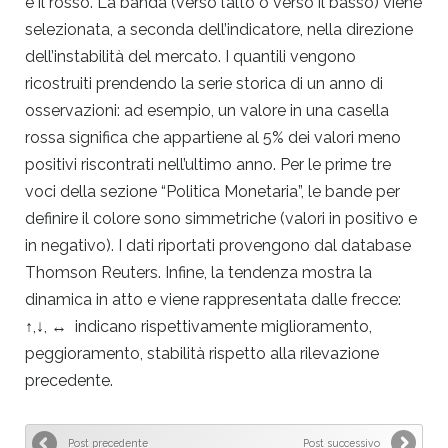
è il rosso. La banda (verso l’alto o verso il basso) viene
selezionata, a seconda dell’indicatore, nella direzione
dell’instabilità del mercato. I quantili vengono
ricostruiti prendendo la serie storica di un anno di
osservazioni: ad esempio, un valore in una casella
rossa significa che appartiene al 5% dei valori meno
positivi riscontrati nell’ultimo anno. Per le prime tre
voci della sezione “Politica Monetaria”, le bande per
definire il colore sono simmetriche (valori in positivo e
in negativo). I dati riportati provengono dal database
Thomson Reuters. Infine, la tendenza mostra la
dinamica in atto e viene rappresentata dalle frecce:
↑,↓, ↔ indicano rispettivamente miglioramento,
peggioramento, stabilità rispetto alla rilevazione
precedente.
Post precedente
Post successivo