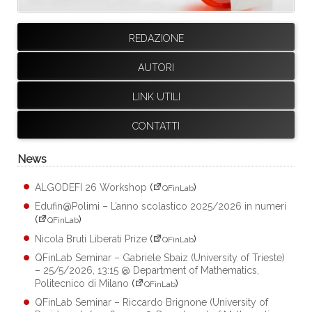
REDAZIONE
AUTORI
LINK UTILI
CONTATTI
News
ALGODEFI 26 Workshop
(
)
QFinLab
Edufin@Polimi – L’anno scolastico 2025/2026 in numeri
(
)
QFinLab
Nicola Bruti Liberati Prize
(
)
QFinLab
QFinLab Seminar – Gabriele Sbaiz (University of Trieste)
– 25/5/2026, 13:15 @ Department of Mathematics,
Politecnico di Milano
(
)
QFinLab
QFinLab Seminar – Riccardo Brignone (University of