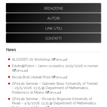
REDAZIONE
AUTORI
LINK UTILI
CONTATTI
News
ALGODEFI 26 Workshop
(
)
QFinLab
Edufin@Polimi – L’anno scolastico 2025/2026 in numeri
(
)
QFinLab
Nicola Bruti Liberati Prize
(
)
QFinLab
QFinLab Seminar – Gabriele Sbaiz (University of Trieste)
– 25/5/2026, 13:15 @ Department of Mathematics,
Politecnico di Milano
(
)
QFinLab
QFinLab Seminar – Riccardo Brignone (University of
Pavia) – 4/5/2026, 13:15 @ Department of Mathematics,