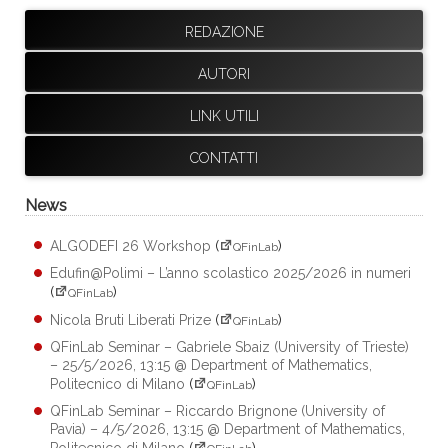
REDAZIONE
AUTORI
LINK UTILI
CONTATTI
News
ALGODEFI 26 Workshop
(
)
QFinLab
Edufin@Polimi – L’anno scolastico 2025/2026 in numeri
(
)
QFinLab
Nicola Bruti Liberati Prize
(
)
QFinLab
QFinLab Seminar – Gabriele Sbaiz (University of Trieste)
– 25/5/2026, 13:15 @ Department of Mathematics,
Politecnico di Milano
(
)
QFinLab
QFinLab Seminar – Riccardo Brignone (University of
Pavia) – 4/5/2026, 13:15 @ Department of Mathematics,