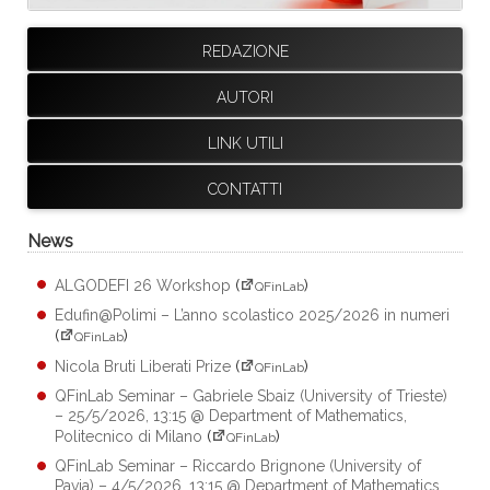
REDAZIONE
AUTORI
LINK UTILI
CONTATTI
News
ALGODEFI 26 Workshop
(
)
QFinLab
Edufin@Polimi – L’anno scolastico 2025/2026 in numeri
(
)
QFinLab
Nicola Bruti Liberati Prize
(
)
QFinLab
QFinLab Seminar – Gabriele Sbaiz (University of Trieste)
– 25/5/2026, 13:15 @ Department of Mathematics,
Politecnico di Milano
(
)
QFinLab
QFinLab Seminar – Riccardo Brignone (University of
Pavia) – 4/5/2026, 13:15 @ Department of Mathematics,